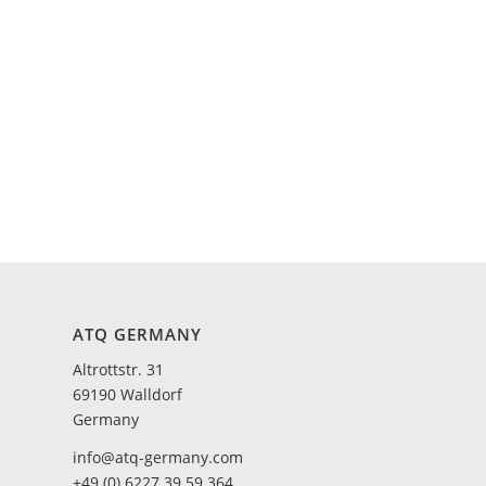
ATQ GERMANY
Altrottstr. 31
69190 Walldorf
Germany
info@atq-germany.com
+49 (0) 6227 39 59 364