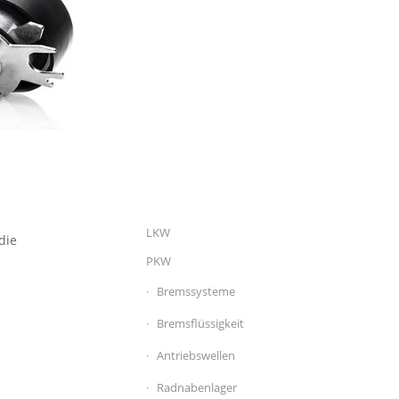
LKW
die
PKW
Bremssysteme
Bremsflüssigkeit
Antriebswellen
Radnabenlager