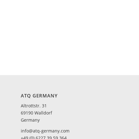
ATQ GERMANY
Altrottstr. 31
69190 Walldorf
Germany
info@atq-germany.com
+49 (0) 6227 39 59 364