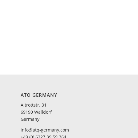
ATQ GERMANY
Altrottstr. 31
69190 Walldorf
Germany
info@atq-germany.com
+49 (0) 6227 39 59 364